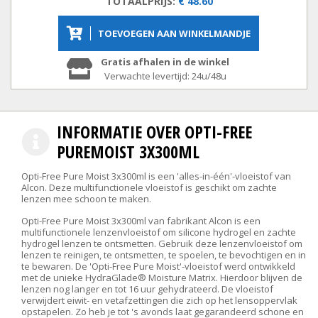
TOTAALPRIJS:
€ 48.60
TOEVOEGEN AAN WINKELMANDJE
Gratis afhalen in de winkel
Verwachte levertijd: 24u/48u
INFORMATIE OVER OPTI-FREE
PUREMOIST 3X300ML
Opti-Free Pure Moist 3x300ml is een 'alles-in-één'-vloeistof van
Alcon. Deze multifunctionele vloeistof is geschikt om zachte
lenzen mee schoon te maken.
Opti-Free Pure Moist 3x300ml van fabrikant Alcon is een
multifunctionele lenzenvloeistof om silicone hydrogel en zachte
hydrogel lenzen te ontsmetten. Gebruik deze lenzenvloeistof om
lenzen te reinigen, te ontsmetten, te spoelen, te bevochtigen en in
te bewaren. De 'Opti-Free Pure Moist'-vloeistof werd ontwikkeld
met de unieke HydraGlade® Moisture Matrix. Hierdoor blijven de
lenzen nog langer en tot 16 uur gehydrateerd. De vloeistof
verwijdert eiwit- en vetafzettingen die zich op het lensoppervlak
opstapelen. Zo heb je tot 's avonds laat gegarandeerd schone en