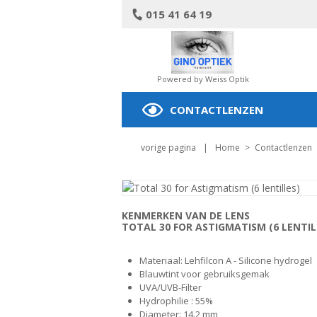
015 41 64 19
Powered by Weiss Optik
CONTACTLENZEN
vorige pagina
|
Home
>
Contactlenzen
KENMERKEN VAN DE LENS
TOTAL 30 FOR ASTIGMATISM (6 LENTIL
Materiaal: Lehfilcon A - Silicone hydrogel
Blauwtint voor gebruiksgemak
UVA/UVB-Filter
Hydrophilie : 55%
Diameter: 14.2 mm