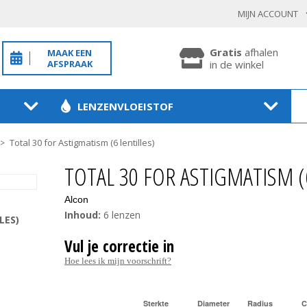
MIJN ACCOUNT
INLOGGEN BESTAANDE KLANT
Gratis
afhalen
MAAK EEN
AFSPRAAK
in de winkel
LENZENVLOEISTOF
Toon
wachtwoo
Total 30 for Astigmatism (6 lentilles)
>
Wachtwoord vergeten?
TOTAL 30 FOR ASTIGMATISM (
BEVESTIGEN
Alcon
Inhoud:
6 lenzen
LES)
Vul je correctie in
NIEUWE KLANT
Hoe lees ik mijn voorschrift?
MELD JE AAN
Sterkte
Diameter
Radius
C