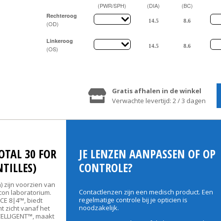
(PWR/SPH)
(DIA)
(BC)
Rechteroog
(OD)
Linkeroog
(OS)
Gratis afhalen in de winkel
Verwachte levertijd: 2 / 3 dagen
OTAL 30 FOR
JE LENZEN AANPASSEN OF OP
TILLES)
CONTROLE?
) zijn voorzien van
Contactlenzen zijn een medisch product. Een
con laboratorium.
regelmatige controle bij je opticien is
CE 8|4™, biedt
noodzakelijk.
nt zicht vanaf het
CELLIGENT™, maakt