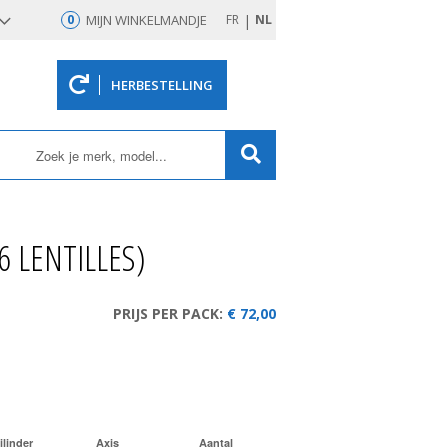
|
0
MIJN WINKELMANDJE
FR
NL
HERBESTELLING
rd
6 LENTILLES)
PRIJS PER PACK:
€ 72,00
ilinder
Axis
Aantal