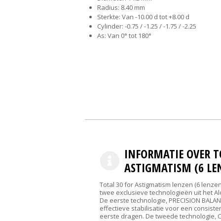
Radius: 8.40 mm
Sterkte: Van -10.00 d tot +8.00 d
Cylinder: -0.75 / -1.25 / -1.75 / -2.25
As: Van 0° tot 180°
INFORMATIE OVER T
ASTIGMATISM (6 LEN
Total 30 for Astigmatism lenzen (6 lenzen
twee exclusieve technologieën uit het Al
De eerste technologie, PRECISION BALAN
effectieve stabilisatie voor een consiste
eerste dragen. De tweede technologie, 